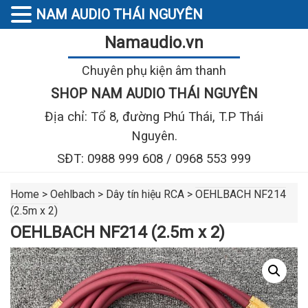
NAM AUDIO THÁI NGUYÊN
Namaudio.vn
Chuyên phụ kiện âm thanh
SHOP NAM AUDIO THÁI NGUYÊN
Địa chỉ: Tổ 8, đường Phú Thái, T.P Thái
Nguyên.
SĐT: 0988 999 608 / 0968 553 999
Home
>
Oehlbach
>
Dây tín hiệu RCA
>
OEHLBACH NF214
(2.5m x 2)
OEHLBACH NF214 (2.5m x 2)