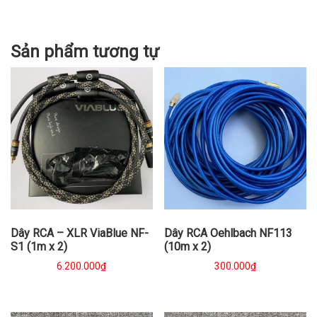
Sản phẩm tương tự
Dây RCA – XLR ViaBlue NF-
Dây RCA Oehlbach NF113
S1 (1m x 2)
(10m x 2)
6.200.000
₫
300.000
₫