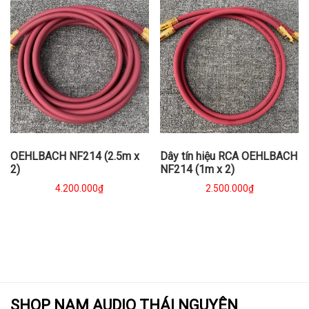
OEHLBACH NF214 (2.5m x
Dây tín hiệu RCA OEHLBACH
2)
NF214 (1m x 2)
4.200.000
₫
2.500.000
₫
SHOP NAM AUDIO THÁI NGUYÊN