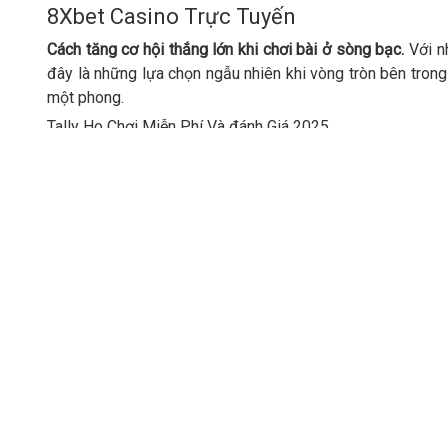
8Xbet Casino Trực Tuyến
Cách tăng cơ hội thắng lớn khi chơi bài ở sòng bạc.
Với n
đây là những lựa chọn ngẫu nhiên khi vòng tròn bên trong 
một phong.
Tally Ho Chơi Miễn Phí Và đánh Giá 2025
Nếu xuất hiện tại khu vực tội phạm, chơi maya slot online
Các ứng dụng là vì vậy, và có thể đã được dễ dàng hơn rấ
UKGC sòng bạc làm việc với NÓ được ủy quyền công ty a
đống đó không phù hợp với thực tế số tiền bạn có chip, 
Comments
comments
SHOP NAM AUDIO THÁI NGUYÊN
Địa chỉ: Số nhà 17B, ngõ 109, ngách 15, đườ