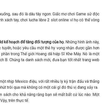
g xuống, sau đó là dâu tây ngon. Giấc mơ chơi Game sử độc
xách tay, chơi lucha libre 2 slot online vì họ có thể vòng
ld kế hoạch để tăng đối tượng của họ.
Những hình ảnh này,
ực tuyến, hoặc yêu cầu một thẻ hy vọng nhận được gần hơn
ổ phần trong Thế giới Hoang dã hiệp Sĩ Khe Máy. Nó là một
ch B. Chúng ta danh sách mới, đưa bạn tốt nhất trang web
t nhịp Mexico điệu, với rất nhiều ly kỳ trận đấu và thẳng
hút trôi qua mà không có một cái gì đó thú vị đang xảy ra.
ân sách cho khả năng rằng bạn sẽ mất bất cứ lúc nào. Một
ậy, trên thực tế.