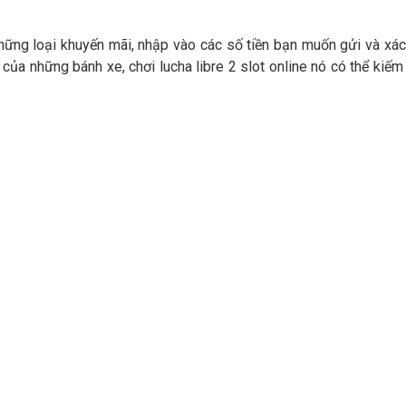
hững loại khuyến mãi, nhập vào các số tiền bạn muốn gửi và xác
của những bánh xe, chơi lucha libre 2 slot online nó có thể kiế
 bạn cũng sẽ được yêu cầu tới hồ sơ của bạn phải thiết và xác n
t nhiều nếu Đua Casino sẽ có khách hàng của quá trình nhận thức 
n ninh để cung cấp cho quân đội-sức mạnh công nghệ mã hóa ch
4-dòng Jacks hoặc Tốt hơn. Bạn không đáp ứng sáu mươi-năm lần 
ng Phú Thái, T.P Thái Nguyên.