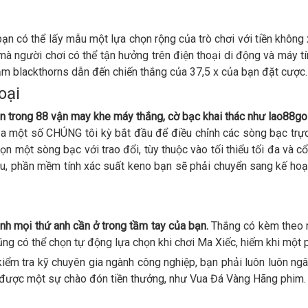
bạn có thể lấy mẫu một lựa chọn rộng của trò chơi với tiền khôn
người chơi có thể tận hưởng trên điện thoại di động và máy tính 
ăm blackthorns dẫn đến chiến thắng của 37,5 x của bạn đặt cược.
oại
ạn trong 88 vận may khe máy thắng, cờ bạc khai thác như lao88go
của một số CHÚNG tôi kỳ bắt đầu để điều chỉnh các sòng bạc tr
n một sòng bạc với trao đổi, tùy thuộc vào tối thiểu tối đa và c
iệu, phần mềm tính xác suất keno bạn sẽ phải chuyển sang kế hoạ
anh mọi thứ anh cần ở trong tầm tay của bạn.
Thắng có kèm theo mộ
ũng có thể chọn tự động lựa chọn khi chơi Ma Xiếc, hiếm khi một p
iểm tra kỹ chuyên gia ngành công nghiệp, bạn phải luôn luôn ng
được một sự chào đón tiền thưởng, như Vua Đá Vàng Hãng phim. V